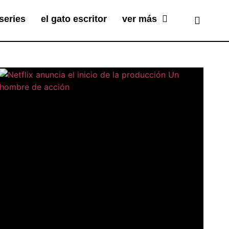
series
el gato escritor
ver más