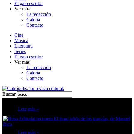
El gato escritor
Ver más
La redacción
Galería
Contacto
Cine
Música
Literatura
Series
El gato escritor
Ver más
La redacción
Galería
Contacto
Buscar
Leer más »
Leer más »